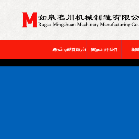
網(wǎng)站首頁(yè)
關(guān)于我們
新聞