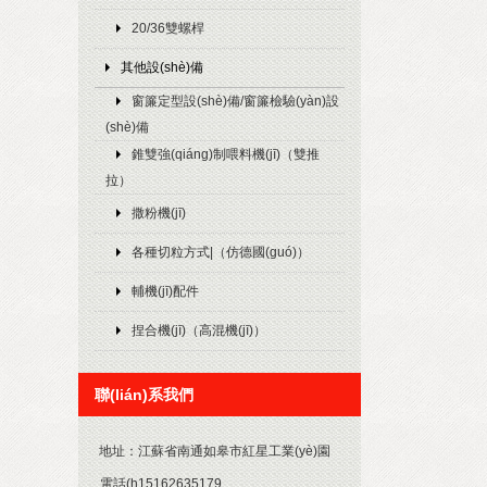
20/36雙螺桿
其他設(shè)備
窗簾定型設(shè)備/窗簾檢驗(yàn)設
(shè)備
錐雙強(qiáng)制喂料機(jī)（雙推
拉）
撒粉機(jī)
各種切粒方式|（仿德國(guó)）
輔機(jī)配件
捏合機(jī)（高混機(jī)）
聯(lián)系我們
地址：
江蘇省南通如皋市紅星工業(yè)園
電話(h
15162635179