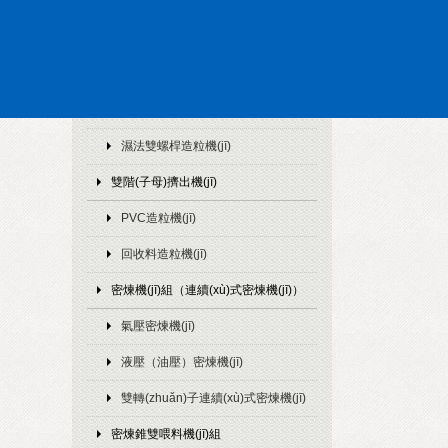
不同型號(hào)單螺桿擠出機(jī)
65單螺桿
濕法造粒機(jī)系列
濕法單螺桿造粒機(jī)
濕法雙螺桿造粒機(jī)
雙階(子母)擠出機(jī)
PVC造粒機(jī)
回收料造粒機(jī)
密煉機(jī)組（連續(xù)式密煉機(jī)）
氣壓密煉機(jī)
液壓（油壓）密煉機(jī)
雙轉(zhuǎn)子連續(xù)式密煉機(jī)
密煉錐雙喂料機(jī)組