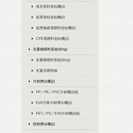
填充母料造粒機(jī)
炭黑母粒造粒機(jī)
低煙無鹵電纜料造粒機(jī)
CPE電纜料造粒機(jī)
失重稱喂料系統(tǒng)
失重稱喂料系統(tǒng)
失重式喂料稱
片材擠出機(jī)
PP／PE／PVC片材機(jī)組
EVA汽車片材擠出機(jī)
PET／PS／EVA片材機(jī)組
型材擠出機(jī)