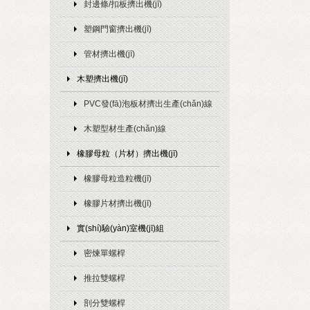
封邊條/扣板擠出機(jī)
塑鋼門窗擠出機(jī)
管材擠出機(jī)
木塑擠出機(jī)
PVC發(fā)泡板材擠出生產(chǎn)線
木塑型材生產(chǎn)線
橡膠母粒（片材）擠出機(jī)
橡膠母粒造粒機(jī)
橡膠片材擠出機(jī)
實(shí)驗(yàn)室機(jī)組
密煉單螺桿
推拉雙螺桿
剖分雙螺桿