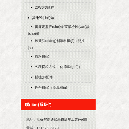
20/36雙螺桿
其他設(shè)備
窗簾定型設(shè)備/窗簾檢驗(yàn)設
(shè)備
錐雙強(qiáng)制喂料機(jī)（雙推
拉）
撒粉機(jī)
各種切粒方式|（仿德國(guó)）
輔機(jī)配件
捏合機(jī)（高混機(jī)）
聯(lián)系我們
地址：
江蘇省南通如皋市紅星工業(yè)園
電話：
15162635179