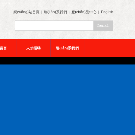
網(wǎng)站首頁
|
聯(lián)系我們
|
產(chǎn)品中心
|
English
留言
人才招聘
聯(lián)系我們